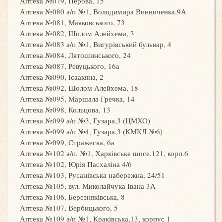
Аптека №079, Перова, 15
Аптека №080 а/п №1, Володимира Винниченка,9А
Аптека №081, Маяковського, 73
Аптека №082, Шолом Алейхема, 3
Аптека №083 а/п №1, Вигурівський бульвар, 4
Аптека №084, Лятошинського, 24
Аптека №087, Ревуцького, 16а
Аптека №090, Ісаакяна, 2
Аптека №092, Шолом Алейхема, 18
Аптека №095, Маршала Гречка, 14
Аптека №098, Кольцова, 13
Аптека №099 а/п №3, Гузара,3 (ЦМХО)
Аптека №099 а/п №4, Гузара,3 (КМКЛ №6)
Аптека №099, Стражеска, 6а
Аптека №102 а/п. №1, Харківське шосе,121, корп.6
Аптека №102, Юрія Пасхаліна 4/6
Аптека №103, Русанівська набережна, 24/51
Аптека №105, вул. Миколайчука Івана 3А
Аптека №106, Березняківська, 8
Аптека №107, Вербицького, 5
Аптека №109 а/п №1, Краківська,13, корпус 1