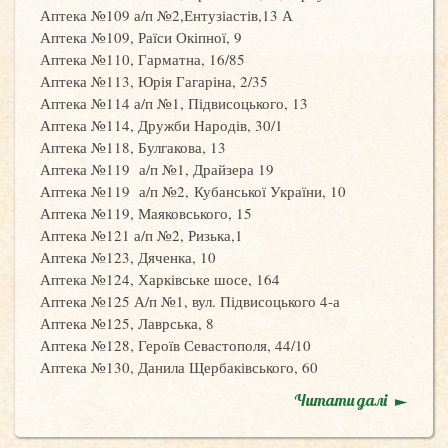
Аптека №109 а/п №2,Ентузіастів,13 А
Аптека №109, Раїси Окіпної, 9
Аптека №110, Гарматна, 16/85
Аптека №113, Юрія Гагаріна, 2/35
Аптека №114 а/п №1, Підвисоцького, 13
Аптека №114, Дружби Народів, 30/1
Аптека №118, Булгакова, 13
Аптека №119 а/п №1, Драйзера 19
Аптека №119 а/п №2, Кубанської України, 10
Аптека №119, Маяковського, 15
Аптека №121 а/п №2, Ризька,1
Аптека №123, Дяченка, 10
Аптека №124, Харківське шосе, 164
Аптека №125 А/п №1, вул. Підвисоцького 4-а
Аптека №125, Лаврська, 8
Аптека №128, Героїв Севастополя, 44/10
Аптека №130, Данила Щербаківського, 60
Читати далі