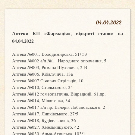
04
.
04.2022
Аптеки КП «Фармація», відкриті станом на
04.04.2022
Аптека №001, Володимирська, 51/ 53
Аптека №002 а/п №1 , Народного ополчення, 5
Аптека №003, Романа Шухевича, 2-В
Аптека №006, Кібальчича, 13а
Аптека №007 Січових Стрільців, 10
Аптека №010, Стальського, 24
Аптека №012 гомеопатична, Відрадний, 61,пр.
Аптека №014, Мілютенка, 34
Аптека №017 а/п пр. Валерія Лобановського, 2
Аптека №017, Липківського, 27/5
Аптека №018, Будівельників, 36
Аптека №027, Хмельницького, 42
Аптека №030, Алма-Атинська, 103/1