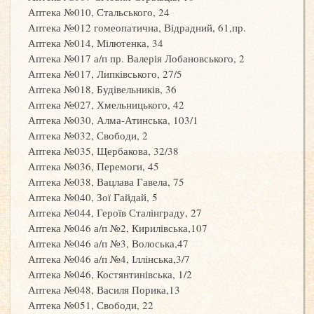
Аптека №010, Стальського, 24
Аптека №012 гомеопатична, Відрадний, 61,пр.
Аптека №014, Мілютенка, 34
Аптека №017 а/п пр. Валерія Лобановського, 2
Аптека №017, Липківського, 27/5
Аптека №018, Будівельників, 36
Аптека №027, Хмельницького, 42
Аптека №030, Алма-Атинська, 103/1
Аптека №032, Свободи, 2
Аптека №035, Щербакова, 32/38
Аптека №036, Перемоги, 45
Аптека №038, Вацлава Гавела, 75
Аптека №040, Зої Гайдай, 5
Аптека №044, Героїв Сталінграду, 27
Аптека №046 а/п №2, Кирилівська,107
Аптека №046 а/п №3, Волоська,47
Аптека №046 а/п №4, Іллінська,3/7
Аптека №046, Костянтинівська, 1/2
Аптека №048, Василя Порика,13
Аптека №051, Свободи, 22