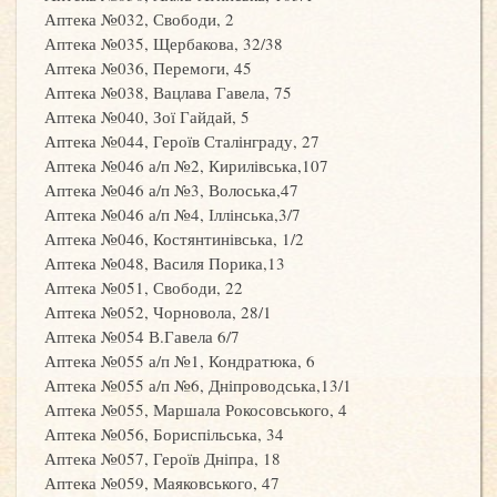
Аптека №032, Свободи, 2
Аптека №035, Щербакова, 32/38
Аптека №036, Перемоги, 45
Аптека №038, Вацлава Гавела, 75
Аптека №040, Зої Гайдай, 5
Аптека №044, Героїв Сталінграду, 27
Аптека №046 а/п №2, Кирилівська,107
Аптека №046 а/п №3, Волоська,47
Аптека №046 а/п №4, Іллінська,3/7
Аптека №046, Костянтинівська, 1/2
Аптека №048, Василя Порика,13
Аптека №051, Свободи, 22
Аптека №052, Чорновола, 28/1
Аптека №054 В.Гавела 6/7
Аптека №055 а/п №1, Кондратюка, 6
Аптека №055 а/п №6, Дніпроводська,13/1
Аптека №055, Маршала Рокосовського, 4
Аптека №056, Бориспільська, 34
Аптека №057, Героїв Дніпра, 18
Аптека №059, Маяковського, 47