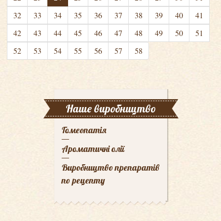
32
33
34
35
36
37
38
39
40
41
42
43
44
45
46
47
48
49
50
51
52
53
54
55
56
57
58
Наше виробництво
Гомеопатія
Ароматичні олії
Виробництво препаратів
по рецепту