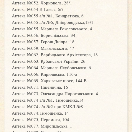
Аптека №052, Чорновола, 28/1
Аптека №054 В.Гавела 6/7
Аптека №055 а/п №1, Кондратюка, 6
Аптека №055 а/п №6, Дніпроводська,13/1
Аптека №055, Маршала Рокосовського, 4
Аптека №056, Бориспільська, 34
Аптека №057, Героїв Дніпра, 18
Аптека №059, Маяковського, 47
Аптека №062, Вербицького Архітектора, 18
Аптека №063, Кубанської України, 26
Аптека №064, Маршала Якубовського, 6
Аптека №066, Кирилівська, 116-а
Аптека №069, Харківське шосе, 144 В
Аптека №071, Пшенична, 16
Аптека №073, Олександра Пироговського, 4
Аптека №074 а/п №1, Тимошенка,14
Аптека №074 а/п №2 при КМКЛ №8
Аптека №074,Тимошенка, 14
Аптека №075, Перемоги, 104
Аптека №077, Миропільська, 1