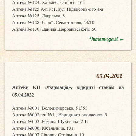
Аптека №124, Харківське шосе, 164
Аптека №125 А/п №1, вул. Підвисоцького 4-а
Аптека №125, Лаврська, 8
Аптека №128, Героїв Севастополя, 44/10
Аптека №130, Данила Щербаківського, 60
Читати далі
05
.
04.2022
Аптеки КП «Фармація», відкриті станом на
05.04.2022
Аптека №001, Володимирська, 51/ 53
Аптека №002 а/п №1 , Народного ополчення, 5
Аптека №003, Романа Шухевича, 2-В
Аптека №006, Кібальчича, 13а
Аптека №007 Січових Стрільців, 10