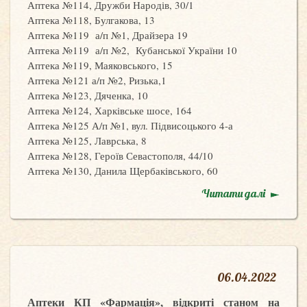
Аптека №114, Дружби Народів, 30/1
Аптека №118, Булгакова, 13
Аптека №119 а/п №1, Драйзера 19
Аптека №119 а/п №2, Кубанської України 10
Аптека №119, Маяковського, 15
Аптека №121 а/п №2, Ризька,1
Аптека №123, Дяченка, 10
Аптека №124, Харківське шосе, 164
Аптека №125 А/п №1, вул. Підвисоцького 4-а
Аптека №125, Лаврська, 8
Аптека №128, Героїв Севастополя, 44/10
Аптека №130, Данила Щербаківського, 60
Читати далі
06
.
04.2022
Аптеки КП «Фармація», відкриті станом на