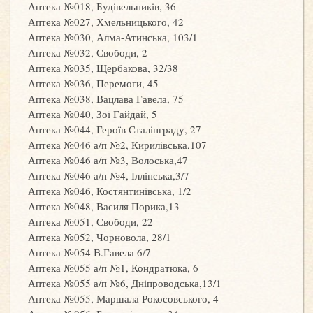
Аптека №018, Будівельників, 36
Аптека №027, Хмельницького, 42
Аптека №030, Алма-Атинська, 103/1
Аптека №032, Свободи, 2
Аптека №035, Щербакова, 32/38
Аптека №036, Перемоги, 45
Аптека №038, Вацлава Гавела, 75
Аптека №040, Зої Гайдай, 5
Аптека №044, Героїв Сталінграду, 27
Аптека №046 а/п №2, Кирилівська,107
Аптека №046 а/п №3, Волоська,47
Аптека №046 а/п №4, Іллінська,3/7
Аптека №046, Костянтинівська, 1/2
Аптека №048, Василя Порика,13
Аптека №051, Свободи, 22
Аптека №052, Чорновола, 28/1
Аптека №054 В.Гавела 6/7
Аптека №055 а/п №1, Кондратюка, 6
Аптека №055 а/п №6, Дніпроводська,13/1
Аптека №055, Маршала Рокосовського, 4