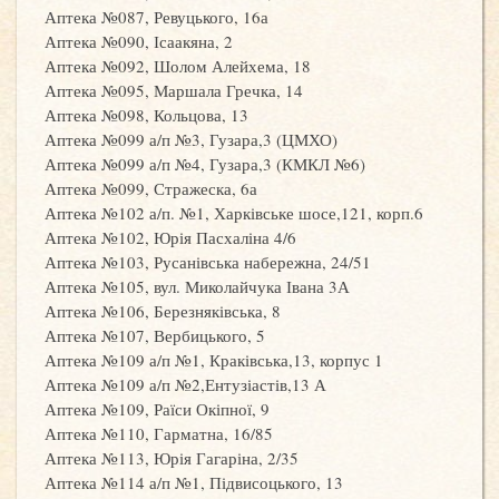
Аптека №087, Ревуцького, 16а
Аптека №090, Ісаакяна, 2
Аптека №092, Шолом Алейхема, 18
Аптека №095, Маршала Гречка, 14
Аптека №098, Кольцова, 13
Аптека №099 а/п №3, Гузара,3 (ЦМХО)
Аптека №099 а/п №4, Гузара,3 (КМКЛ №6)
Аптека №099, Стражеска, 6а
Аптека №102 а/п. №1, Харківське шосе,121, корп.6
Аптека №102, Юрія Пасхаліна 4/6
Аптека №103, Русанівська набережна, 24/51
Аптека №105, вул. Миколайчука Івана 3А
Аптека №106, Березняківська, 8
Аптека №107, Вербицького, 5
Аптека №109 а/п №1, Краківська,13, корпус 1
Аптека №109 а/п №2,Ентузіастів,13 А
Аптека №109, Раїси Окіпної, 9
Аптека №110, Гарматна, 16/85
Аптека №113, Юрія Гагаріна, 2/35
Аптека №114 а/п №1, Підвисоцького, 13