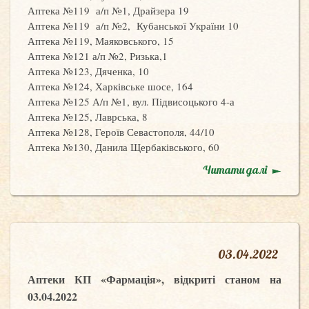
Аптека №119 а/п №1, Драйзера 19
Аптека №119 а/п №2, Кубанської України 10
Аптека №119, Маяковського, 15
Аптека №121 а/п №2, Ризька,1
Аптека №123, Дяченка, 10
Аптека №124, Харківське шосе, 164
Аптека №125 А/п №1, вул. Підвисоцького 4-а
Аптека №125, Лаврська, 8
Аптека №128, Героїв Севастополя, 44/10
Аптека №130, Данила Щербаківського, 60
Читати далі
03
.
04.2022
Аптеки КП «Фармація», відкриті станом на
03.04.2022