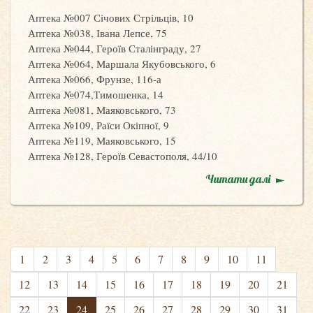
Аптека №007 Січових Стрільців, 10
Аптека №038, Івана Лепсе, 75
Аптека №044, Героїв Сталінграду, 27
Аптека №064, Маршала Якубовського, 6
Аптека №066, Фрунзе, 116-а
Аптека №074,Тимошенка, 14
Аптека №081, Маяковського, 73
Аптека №109, Раїси Окіпної, 9
Аптека №119, Маяковського, 15
Аптека №128, Героїв Севастополя, 44/10
Читати далі
1
2
3
4
5
6
7
8
9
10
11
12
13
14
15
16
17
18
19
20
21
22
23
24
25
26
27
28
29
30
31