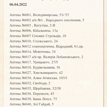
06.04.2022
Аптека №001, Володимирська, 51/ 53
Аптека №002 а/п №1 , Народного ополчення, 5
Аптека №003 , Ватутіна, 2-В
Аптека №006, Кібальчича, 13а
Аптека №007 Січових Стрільців, 10
Аптека №010, Стальського, 24
Аптека №012 гомеопатична, Відрадний, 61,пр.
Аптека №014, Мілютенка, 34
Аптека №017 а/п пр. Валерія Лобановського, 2
Аптека №017, Урицького, 27/5
Аптека №018, Будівельників, 36
Аптека №027, Хмельницького, 42
Аптека №030, Алма-Атинська, 103/1
Аптека №032, Свободи, 2
Аптека №035, Щербакова, 32/38
Аптека №036, Перемоги, 45
Аптека №038, Івана Лепсе, 75
Аптека №040, Зої Гайдай, 5