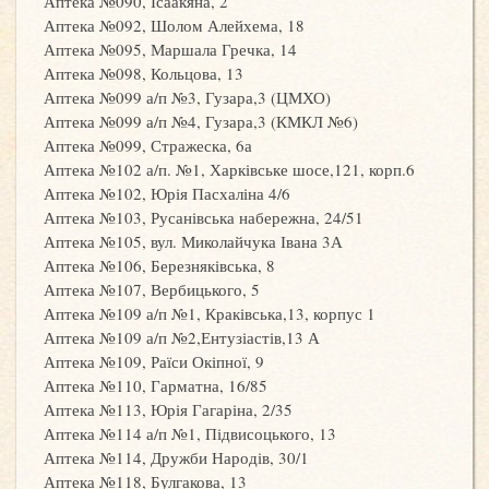
Аптека №090, Ісаакяна, 2
Аптека №092, Шолом Алейхема, 18
Аптека №095, Маршала Гречка, 14
Аптека №098, Кольцова, 13
Аптека №099 а/п №3, Гузара,3 (ЦМХО)
Аптека №099 а/п №4, Гузара,3 (КМКЛ №6)
Аптека №099, Стражеска, 6а
Аптека №102 а/п. №1, Харківське шосе,121, корп.6
Аптека №102, Юрія Пасхаліна 4/6
Аптека №103, Русанівська набережна, 24/51
Аптека №105, вул. Миколайчука Івана 3А
Аптека №106, Березняківська, 8
Аптека №107, Вербицького, 5
Аптека №109 а/п №1, Краківська,13, корпус 1
Аптека №109 а/п №2,Ентузіастів,13 А
Аптека №109, Раїси Окіпної, 9
Аптека №110, Гарматна, 16/85
Аптека №113, Юрія Гагаріна, 2/35
Аптека №114 а/п №1, Підвисоцького, 13
Аптека №114, Дружби Народів, 30/1
Аптека №118, Булгакова, 13