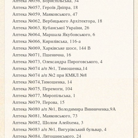
Аптека №056, Бориспільська, 34
Аптека №057, Героїв Дніпра, 18
Аптека №059, Маяковського, 47
Аптека №062, Вербицького Архітектора, 18
Аптека №063, Кубанської України, 26
Аптека №064, Маршала Якубовського, 6
Аптека №066, Кирилівська, 116-а
Аптека №069, Харківське шосе, 144 В
Аптека №071, Пшенична, 16
Аптека №073, Олександра Пироговського, 4
Аптека №074 а/п №1, Тимошенка,14
Аптека №074 а/п №2 при КМКЛ №8
Аптека №074,Тимошенка, 14
Аптека №075, Перемоги, 104
Аптека №077, Миропільська, 1
Аптека №079, Перова, 15
Аптека №080 а/п №1, Володимира Винниченка,9А
Аптека №081, Маяковського, 73
Аптека №082, Шолом Алейхема, 3
Аптека №083 а/п №1, Вигурівський бульвар, 4
Аптека №084, Лятошинського, 24