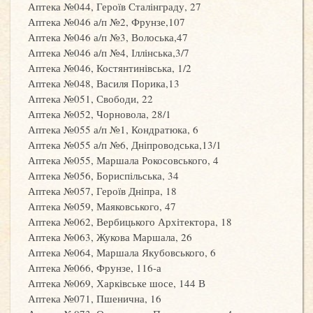
Аптека №044, Героїв Сталінграду, 27
Аптека №046 а/п №2, Фрунзе,107
Аптека №046 а/п №3, Волоська,47
Аптека №046 а/п №4, Іллінська,3/7
Аптека №046, Костянтинівська, 1/2
Аптека №048, Василя Порика,13
Аптека №051, Свободи, 22
Аптека №052, Чорновола, 28/1
Аптека №055 а/п №1, Кондратюка, 6
Аптека №055 а/п №6, Дніпроводська,13/1
Аптека №055, Маршала Рокосовського, 4
Аптека №056, Бориспільська, 34
Аптека №057, Героїв Дніпра, 18
Аптека №059, Маяковського, 47
Аптека №062, Вербицького Архітектора, 18
Аптека №063, Жукова Маршала, 26
Аптека №064, Маршала Якубовського, 6
Аптека №066, Фрунзе, 116-а
Аптека №069, Харківське шосе, 144 В
Аптека №071, Пшенична, 16