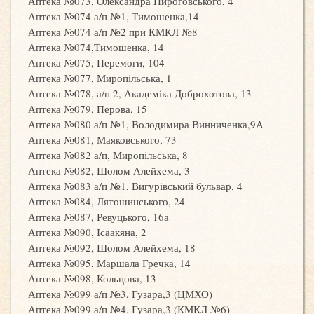
Аптека №073, Олександра Пироговського, 4
Аптека №074 а/п №1, Тимошенка,14
Аптека №074 а/п №2 при КМКЛ №8
Аптека №074,Тимошенка, 14
Аптека №075, Перемоги, 104
Аптека №077, Миропільська, 1
Аптека №078, а/п 2, Академіка Доброхотова, 13
Аптека №079, Перова, 15
Аптека №080 а/п №1, Володимира Винниченка,9А
Аптека №081, Маяковського, 73
Аптека №082 а/п, Миропільська, 8
Аптека №082, Шолом Алейхема, 3
Аптека №083 а/п №1, Вигурівський бульвар, 4
Аптека №084, Лятошинського, 24
Аптека №087, Ревуцького, 16а
Аптека №090, Ісаакяна, 2
Аптека №092, Шолом Алейхема, 18
Аптека №095, Маршала Гречка, 14
Аптека №098, Кольцова, 13
Аптека №099 а/п №3, Гузара,3 (ЦМХО)
Аптека №099 а/п №4, Гузара,3 (КМКЛ №6)