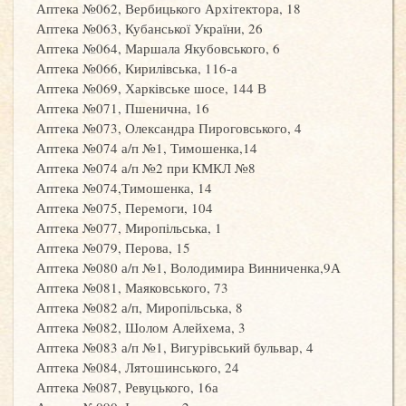
Аптека №062, Вербицького Архітектора, 18
Аптека №063, Кубанської України, 26
Аптека №064, Маршала Якубовського, 6
Аптека №066, Кирилівська, 116-а
Аптека №069, Харківське шосе, 144 В
Аптека №071, Пшенична, 16
Аптека №073, Олександра Пироговського, 4
Аптека №074 а/п №1, Тимошенка,14
Аптека №074 а/п №2 при КМКЛ №8
Аптека №074,Тимошенка, 14
Аптека №075, Перемоги, 104
Аптека №077, Миропільська, 1
Аптека №079, Перова, 15
Аптека №080 а/п №1, Володимира Винниченка,9А
Аптека №081, Маяковського, 73
Аптека №082 а/п, Миропільська, 8
Аптека №082, Шолом Алейхема, 3
Аптека №083 а/п №1, Вигурівський бульвар, 4
Аптека №084, Лятошинського, 24
Аптека №087, Ревуцького, 16а