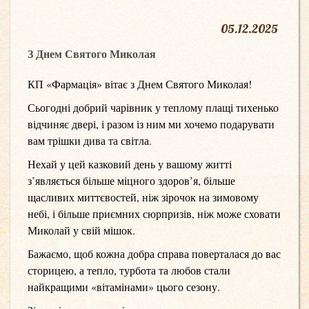
05
.
12.2025
З Днем Святого Миколая
КП «Фармація» вітає з Днем Святого Миколая!
Сьогодні добрий чарівник у теплому плащі тихенько
відчиняє двері, і разом із ним ми хочемо подарувати
вам трішки дива та світла.
Нехай у цей казковий день у вашому житті
з’являється більше міцного здоров’я, більше
щасливих миттєвостей, ніж зірочок на зимовому
небі, і більше приємних сюрпризів, ніж може сховати
Миколай у свій мішок.
Бажаємо, щоб кожна добра справа поверталася до вас
сторицею, а тепло, турбота та любов стали
найкращими «вітамінами» цього сезону.