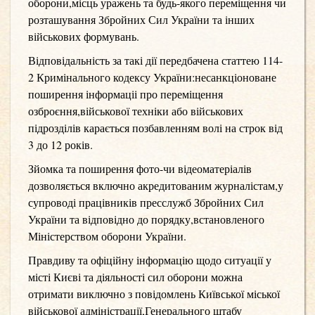
оборони,місць уражень та будь-якого переміщення чи
розташування Збройних Сил України та інших
військових формувань.
Відповідальність за такі дії передбачена статтею 114-
2 Кримінального кодексу України:несанкціоноване
поширення інформаціі про переміщення
озброєння,військової техніки або військових
підрозділів карається позбавленням волі на строк від
3 до 12 років.
Зйомка та поширення фото-чи відеоматеріалів
дозволяється включно акредитованим журналістам,у
супроводі працівників пресслужб Збройних Сил
України та відповідно до порядку,встановленого
Міністерством оборони України.
Правдиву та офіційну інформацію щодо ситуації у
місті Києві та діяльності сил оборони можна
отримати виключно з повідомлень Київської міської
військової адміністрації,Генерального штабу