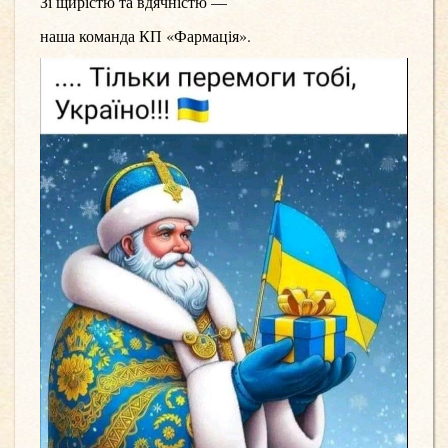
Зі щирістю та вдячністю —
н
аша команда КП «Фармація».