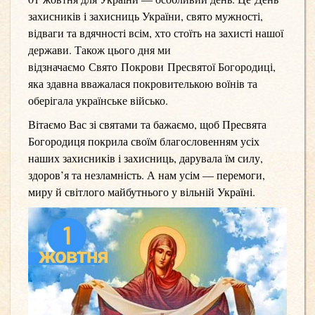
захисників і захисниць України, свято мужності,
відваги та вдячності всім, хто стоїть на захисті нашої
держави. Також цього дня ми
відзначаємо Свято Покрови Пресвятої Богородиці,
яка здавна вважалася покровителькою воїнів та
оберігала українське військо.
Вітаємо Вас зі святами та бажаємо, щоб Пресвята
Богородиця покрила своїм благословенням усіх
наших захисників і захисниць, дарувала їм силу,
здоров’я та незламність. А нам усім — перемоги,
миру й світлого майбутнього у вільній Україні.